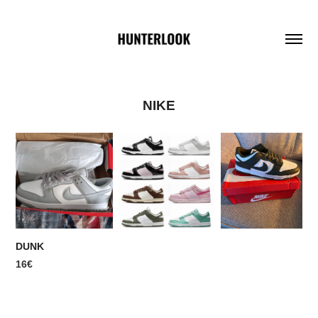
NIKE
DUNK
16€