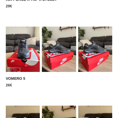
29€
VOMERO 5
26€